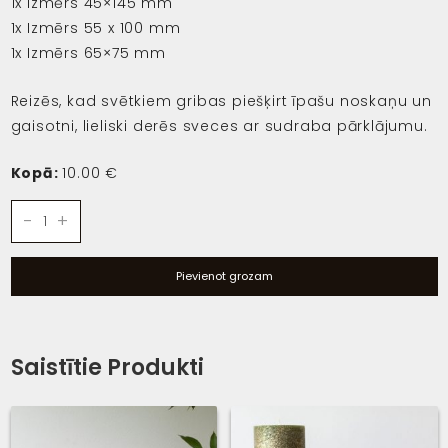
1x Izmērs 45×145 mm
1x Izmērs 55 x 100 mm
1x Izmērs 65×75 mm
Reizēs, kad svētkiem gribas piešķirt īpašu noskaņu un
gaisotni, lieliski derēs sveces ar sudraba pārklājumu.
Kopā:
10.00 €
Small
-
+
set
"Lilac/silver"
Pievienot grozam
daudzums
Saistītie Produkti