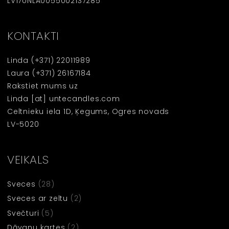
LV17UNLA0055002137285
KONTAKTI
Linda
(+371) 22011989
Laura
(+371) 26167184
Rakstiet mums uz
Linda [at] untecandles.com
Celtnieku iela 1D, Ķegums, Ogres novads
LV-5020
VEIKALS
Sveces
(28)
Sveces ar zeltu
(2)
Svečturi
(5)
Dāvanu kartes
(2)