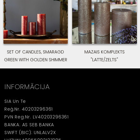
SET OF CANDLES, SMARAGD
MAZAIS KOMPLEKTS
GREEN WITH GOLDEN SHIMMER
"LATTE/ZELTS"
INFORMĀCIJA
SIA Un Te
Reģ.Nr. 40203296361
PVN Reg.Nr. LV40203296361
BANKA: AS SEB BANKA
SWIFT (BIC): UNLALV2X