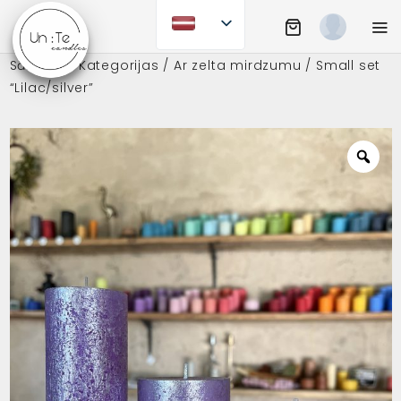
Skip
to
Shopping Cart
Mobi
content
Sākums
/
Kategorijas
/
Ar zelta mirdzumu
/ Small set
UN:TE CANDLES
“Lilac/silver”
Zoo