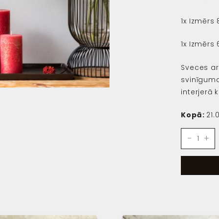
1x Izmēr
1x Izmērs
Sveces ar
svinīguma
interjerā 
Kopā:
21.
Set
-
+
of
candles,
strawberr
with
golden
shimmer