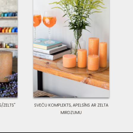
s
S/ZELTS"
SVEČU KOMPLEKTS, APELSĪNS AR ZELTA
MIRDZUMU