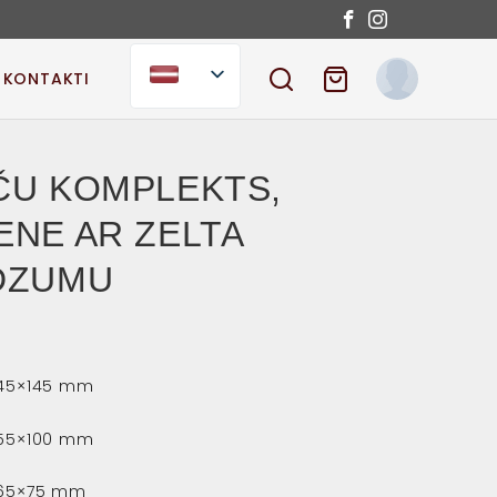
KONTAKTI
SEARCH
SHOPPING CART
ČU KOMPLEKTS,
ENE AR ZELTA
DZUMU
 45×145 mm
 55×100 mm
s 65×75 mm