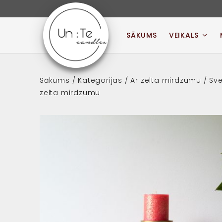
Skip
to
content
SĀKUMS
VEIKALS
UN:TE CANDLES
Sākums
/
Kategorijas
/
Ar zelta mirdzumu
/ Sv
zelta mirdzumu