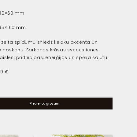
s 80×60 mm
 65×160 mm
 zelta spīdumu sniedz lielāku akcenta un
 noskaņu. Sarkanas krāsas sveces ienes
kaisles, pārliecības, enerģijas un spēka sajūtu.
00 €
Pievienot grozam
y