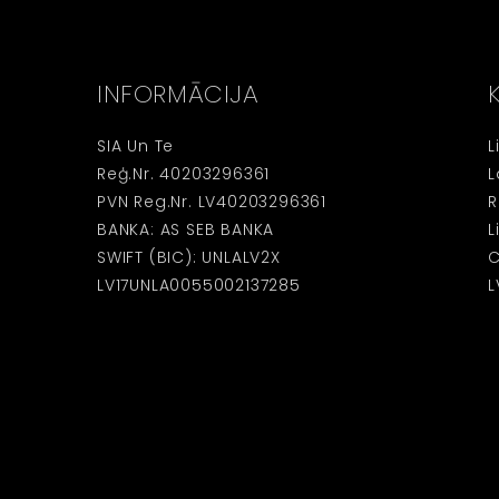
INFORMĀCIJA
SIA Un Te
L
Reģ.Nr. 40203296361
L
PVN Reg.Nr. LV40203296361
R
BANKA: AS SEB BANKA
L
SWIFT (BIC): UNLALV2X
C
LV17UNLA0055002137285
L