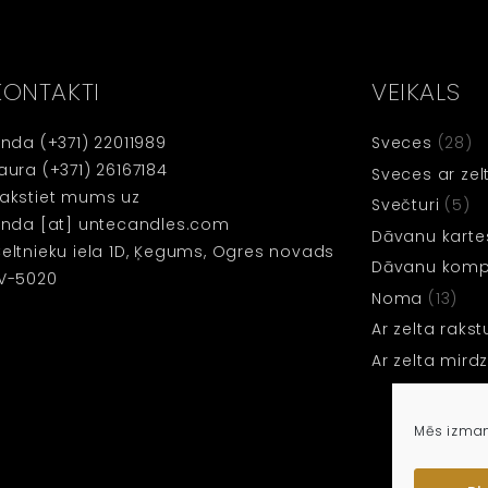
KONTAKTI
VEIKALS
inda
(+371) 22011989
Sveces
(28)
aura
(+371) 26167184
Sveces ar zel
akstiet mums uz
Svečturi
(5)
inda [at] untecandles.com
Dāvanu karte
eltnieku iela 1D, Ķegums, Ogres novads
Dāvanu kompl
V-5020
Noma
(13)
Ar zelta rakst
Ar zelta mir
Mēs izman