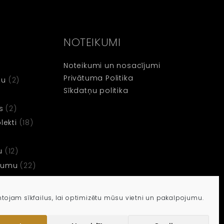
NOTEIKUMI
Noteikumi un nosacījumi
Privātuma Politika
tu
(2)
Sīkdatņu politika
s
(2)
ekti
(18)
u
(12)
dzumu
(22)
tojam sīkfailus, lai optimizētu mūsu vietni un pakalpojumu.
B