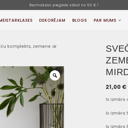
Bezmaksas piegāde sākot no 50 € !
MEISTARKLASES
DEKORĒJAM
BLOGS
PAR MUMS
eču komplekts, zemene ar
SVE
ZEM
MIR
Zoom
21,00
€
1x Izmērs
1x Izmērs
1x Izmēr