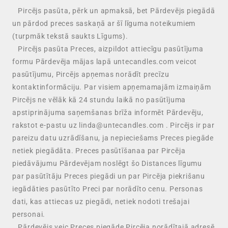
Pircējs pasūta, pērk un apmaksā, bet Pārdevējs piegādā
un pārdod preces saskaņā ar šī līguma noteikumiem
(turpmāk tekstā saukts Līgums).
Pircējs pasūta Preces, aizpildot attiecīgu pasūtījuma
formu Pārdevēja mājas lapā untecandles.com veicot
pasūtījumu, Pircējs apņemas norādīt precīzu
kontaktinformāciju. Par visiem apņemamajām izmaiņām
Pircējs ne vēlāk kā 24 stundu laikā no pasūtījuma
apstiprinājuma saņemšanas brīža informēt Pārdevēju,
rakstot e-pastu uz linda@untecandles.com . Pircējs ir par
pareizu datu uzrādīšanu, ja nepieciešams Preces piegāde
netiek piegādāta. Preces pasūtīšanaa par Pircēja
piedāvājumu Pārdevējam noslēgt šo Distances līgumu
par pasūtītāju Preces piegādi un par Pircēja piekrišanu
iegādāties pasūtīto Preci par norādīto cenu. Personas
dati, kas attiecas uz piegādi, netiek nodoti trešajai
personai.
Pārdevējs veic Preces piegāde Pircēja norādītajā adresē