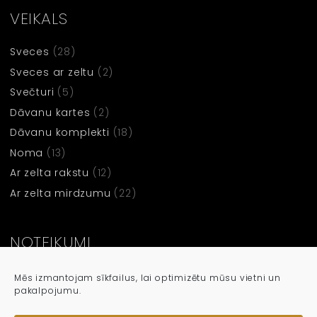
VEIKALS
Sveces
(28)
Sveces ar zeltu
(2)
Svečturi
(5)
Dāvanu kartes
(2)
Dāvanu komplekti
(18)
Noma
(13)
Ar zelta rakstu
(12)
Ar zelta mirdzumu
(22)
NOTEIKUMI
Noteikumi un nosacījumi
Mēs izmantojam sīkfailus, lai optimizētu mūsu vietni un
pakalpojumu.
Privātuma Politika
Sīkdatņu politika