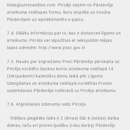
linda@untecandles.com. Pircējs saņem no Pārdevēja
atteikuma veidlapas formu, kuru aizpilda un nosūta
Pārdevējam uz iepriekšminēto e-pastu.
7.4. Sīkāku informāciju par to, kas ir distances līgums un
atteikums, Pircējs var iepazīties ar sekojošām mājas
lapas adresēm: http://www.ptac.gov.lv
7.5. Naudu par atgriežamo Preci Pārdevējs pārskaita uz
Pircēja norādīto bankas kontu atteikuma veidlapā 14
(četrpadsmit) kalendāro dienu laikā pēc Līguma
izbeigšanas un atteikuma veidlapā norādītās Preces
saņemšanas Pārdevēja noliktavā uz Pircēja atteikumu.
7.6. Atgriešanas izdevumu sedz Pircējs.
Vidējais piegādes laiks ir 2 (divas) līdz 6 (sešas) darba
dienas, taču arī preces īpašību (roku darbs) Pārdevējs