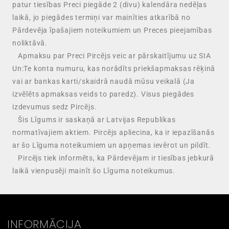
patur tiesības Preci piegāde 2 (divu) kalendāra nedēļas
laikā, jo piegādes termiņi var mainīties atkarībā no
Pārdevēja īpašajiem noteikumiem un Preces pieejamības
noliktāvā.
Apmaksu par Preci Pircējs veic ar pārskaitījumu uz SIA
Un:Te konta numuru, kas norādīts priekšapmaksas rēķinā
vai ar bankas karti/skaidrā naudā mūsu veikalā (Ja
izvēlēts apmaksas veids to paredz). Visus piegādes
izdevumus sedz Pircējs.
Šis Līgums ir saskaņā ar Latvijas Republikas
normatīvajiem aktiem. Pircējs apliecina, ka ir iepazīšanās
ar šo Līguma noteikumiem un apņemas ievērot un pildīt.
Pircējs tiek informēts, ka Pārdevējam ir tiesības jebkurā
laikā vienpusēji mainīt šo Līguma noteikumus.
INFORMĀCIJA