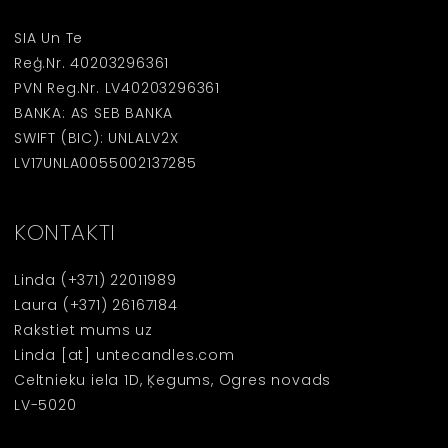
SIA Un Te
Reģ.Nr. 40203296361
PVN Reg.Nr. LV40203296361
BANKA: AS SEB BANKA
SWIFT (BIC): UNLALV2X
LV17UNLA0055002137285
KONTAKTI
Linda
(+371) 22011989
Laura
(+371) 26167184
Rakstiet mums uz
Linda [at] untecandles.com
Celtnieku iela 1D, Ķegums, Ogres novads
LV-5020