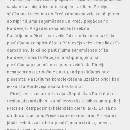
saskaņā ar piegādes noteiktajiem tarifiem. Pircējs
sūtīšanas izdevumu un Preču apmaksu veic kopā, pirms
apstiprinājuma saņemšanas un Preču piegādes no
Pārdevēja. Piegādes cena iekļauta rēķinā.
Pasūtījumus Pircējs var veikt 24 stundas diennaktī, bet
pasūtījumu komplektēšanu Pārdevējs veic: viens līdz trīs
darbadienu laikā no pasūtījuma saņemšanas brīža.
Pārdevējs nosuta Pircējam apstiprinājumu par
pasūtījuma pieņemšanu e-pasta veidā. Ja Pircējs
nesaņem apstiprinošu e-pastu, tad pasūtījums nav
pieņemts. Pasūtījuma komplektēšana uzsākta brīdī, kad
ieskaitīta Pārdevēja nauda tiek kontā.
Pircējs var izmantot Latvijas Republikas Patērētāju
tiesību aizsardzības likumā ietvertās tiesības un atpakaļ
Preci 14 (četrpadsmit) kalendāro dienu laikā. Lai tā no
strīdus situācijām, Preces saņemšanas brīdī Pircējam ir
jāpārliecinās vai atbilst pasūtījumam (krāsa, preces
nosaukums un citi parametri).