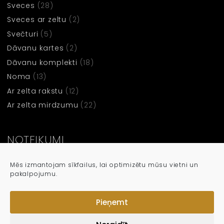
Sveces
(28)
Sveces ar zeltu
(2)
Svečturi
(5)
Dāvanu kartes
(2)
Dāvanu komplekti
(18)
Noma
(13)
Ar zelta rakstu
(12)
Ar zelta mirdzumu
(22)
NOTEIKUMI
Noteikumi un nosacījumi
Mēs izmantojam sīkfailus, lai optimizētu mūsu vietni un
pakalpojumu.
Privātuma Politika
Sīkdatņu politika
Pieņemt