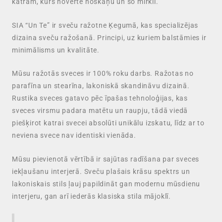
katram, kurš novērtē noskaņu un šo mirkli.
SIA “Un Te” ir sveču ražotne Ķegumā, kas specializējas
dizaina sveču ražošanā. Principi, uz kuriem balstāmies ir
minimālisms un kvalitāte.
Mūsu ražotās sveces ir 100% roku darbs. Ražotas no
parafīna un stearīna, lakoniskā skandināvu dizainā.
Rustika sveces gatavo pēc īpašas tehnoloģijas, kas
sveces virsmu padara matētu un raupju, tādā viedā
piešķirot katrai svecei absolūti unikālu izskatu, līdz ar to
neviena svece nav identiski vienāda.
Mūsu pievienotā vērtībā ir sajūtas radīšana par sveces
iekļaušanu interjerā. Sveču plašais krāsu spektrs un
lakoniskais stils ļauj papildināt gan modernu mūsdienu
interjeru, gan arī iederās klasiska stila mājoklī.