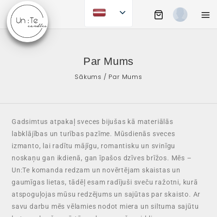
Par Mums
Sākums
/ Par Mums
Gadsimtus atpakaļ sveces bijušas kā materiālās
labklājības un turības pazīme. Mūsdienās sveces
izmanto, lai radītu mājīgu, romantisku un svinīgu
noskaņu gan ikdienā, gan īpašos dzīves brīžos. Mēs –
Un:Te komanda redzam un novērtējam skaistas un
gaumīgas lietas, tādēļ esam radījuši sveču ražotni, kurā
atspoguļojas mūsu redzējums un sajūtas par skaisto. Ar
savu darbu mēs vēlamies nodot miera un siltuma sajūtu