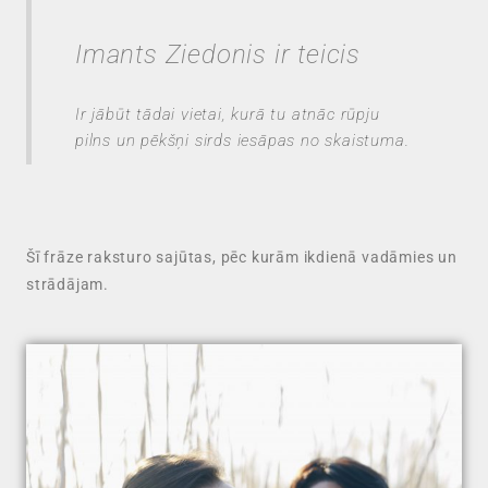
Imants Ziedonis ir teicis
Ir jābūt tādai vietai, kurā tu atnāc rūpju
pilns un pēkšņi sirds iesāpas no skaistuma.
Šī frāze raksturo sajūtas, pēc kurām ikdienā vadāmies un
strādājam.