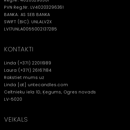
Reģ.Nr. 40203296361
PVN Reg.Nr. LV40203296361
BANKA: AS SEB BANKA
SWIFT (BIC): UNLALV2X
LV17UNLA0055002137285
KONTAKTI
Linda
(+371) 22011989
Laura
(+371) 26167184
Rakstiet mums uz
Linda [at] untecandles.com
Celtnieku iela 1D, Ķegums, Ogres novads
LV-5020
VEIKALS