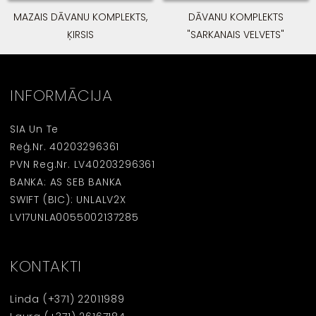
MAZAIS DĀVANU KOMPLEKTS,
DĀVANU KOMPLEKTS
ĶIRSIS
"SARKANAIS VELVETS"
INFORMĀCIJA
SIA Un Te
Reģ.Nr. 40203296361
PVN Reg.Nr. LV40203296361
BANKA: AS SEB BANKA
SWIFT (BIC): UNLALV2X
LV17UNLA0055002137285
KONTAKTI
Linda
(+371) 22011989