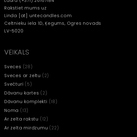
Laura
(+371) 26167184
Rakstiet mums uz
Linda [at] untecandles.com
Celtnieku iela 1D, Ķegums, Ogres novads
LV-5020
VEIKALS
Sveces
(28)
Sveces ar zeltu
(2)
Svečturi
(5)
Dāvanu kartes
(2)
Dāvanu komplekti
(18)
Noma
(13)
Ar zelta rakstu
(12)
Ar zelta mirdzumu
(22)