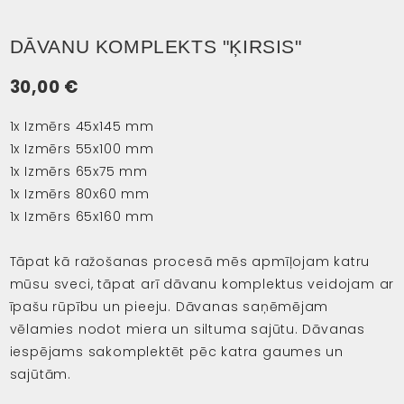
DĀVANU KOMPLEKTS "ĶIRSIS"
30,00
€
1x Izmērs 45x145 mm
1x Izmērs 55x100 mm
1x Izmērs 65x75 mm
1x Izmērs 80x60 mm
1x Izmērs 65x160 mm
Tāpat kā ražošanas procesā mēs apmīļojam katru
mūsu sveci, tāpat arī dāvanu komplektus veidojam ar
īpašu rūpību un pieeju. Dāvanas saņēmējam
vēlamies nodot miera un siltuma sajūtu. Dāvanas
iespējams sakomplektēt pēc katra gaumes un
sajūtām.