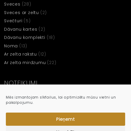
Sveces
(28)
Sveces ar zeltu
(2)
Svečturi
(5)
Dāvanu kartes
(2)
Dāvanu komplekti
(18)
Noma
(13)
Ar zelta rakstu
(12)
Ar zelta mirdzumu
(22)
NOTEIKUMI
Noteikumi un nosacījumi
Mēs izmantojam sīkfailus, lai optimizētu mūsu vietni un
pakalpojumu.
Privātuma Politika
Sīkdatņu politika
Pieņemt