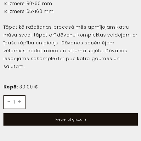
1x Izmērs 80x60 mm
1x Izmērs 65x160 mm
Tāpat kā ražošanas procesā mēs apmīļojam katru
mūsu sveci, tāpat arī dāvanu komplektus veidojam ar
īpašu rūpību un pieeju. Dāvanas saņēmējam
vēlamies nodot miera un siltuma sajūtu. Dāvanas
iespējams sakomplektēt pēc katra gaumes un
sajūtām.
Kopā:
30.00 €
Gift
-
+
set
"Bronze"
Pievienot grozam
daudzums