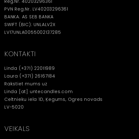
Reģ.Nr. 40203296361
PVN Reg.Nr. LV40203296361
BANKA: AS SEB BANKA
SWIFT (BIC): UNLALV2X
LV17UNLA0055002137285
KONTAKTI
Linda
(+371) 22011989
Laura
(+371) 26167184
Rakstiet mums uz
Linda [at] untecandles.com
Celtnieku iela 1D, Ķegums, Ogres novads
LV-5020
VEIKALS