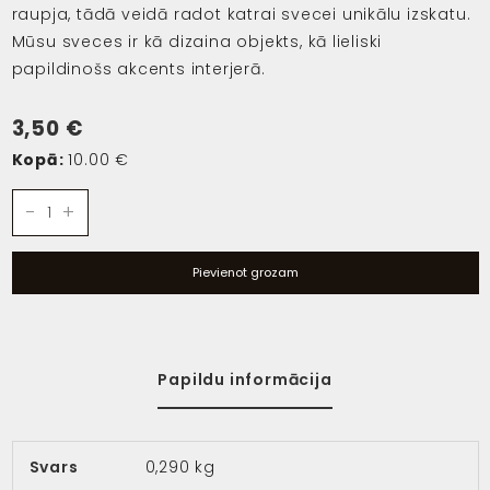
raupja, tādā veidā radot katrai svecei unikālu izskatu.
Mūsu sveces ir kā dizaina objekts, kā lieliski
papildinošs akcents interjerā.
3,50
€
Kopā:
10.00 €
Candle
-
+
daudzums
Pievienot grozam
Papildu informācija
Svars
0,290 kg