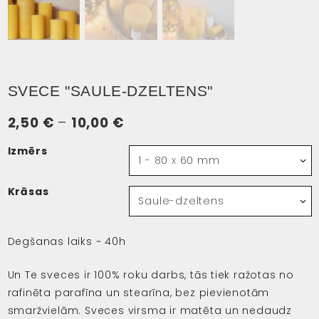
SVECE "SAULE-DZELTENS"
Price
2,50
€
–
10,00
€
range:
Izmērs
2,50 €
through
Krāsas
10,00 €
Degšanas laiks ~ 40h
Un Te sveces ir 100% roku darbs, tās tiek ražotas no
rafinēta parafīna un stearīna, bez pievienotām
smaržvielām. Sveces virsma ir matēta un nedaudz