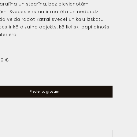
parafīna un stearīna, bez pievienotām
ām. Sveces virsma ir matēta un nedaudz
dā veidā radot katrai svecei unikālu izskatu.
s ir kā dizaina objekts, kā lieliski papildinošs
terjerā.
00 €
s
Pievienot grozam