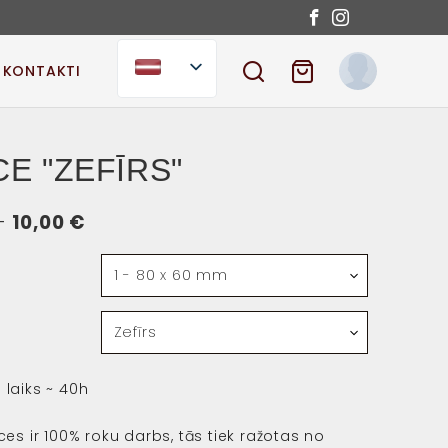
KONTAKTI
SEARCH
SHOPPING CART
E "ZEFĪRS"
Price
–
10,00
€
range:
2,50 €
through
10,00 €
laiks ~ 40h
es ir 100% roku darbs, tās tiek ražotas no