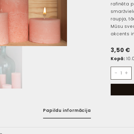
rafinēta 
smaržviel
raupja, tā
Mūsu svece
akcents in
3,50
€
Kopā:
10.
Candle
-
+
daudzum
Papildu informācija