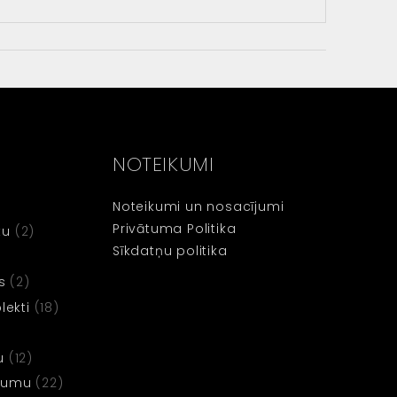
NOTEIKUMI
Noteikumi un nosacījumi
Privātuma Politika
tu
(2)
Sīkdatņu politika
s
(2)
ekti
(18)
u
(12)
dzumu
(22)