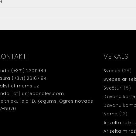
g
KONTAKTI
VEIKALS
inda
(+371) 22011989
Sveces
(28)
aura
(+371) 26167184
Sveces ar zel
akstiet mums uz
Svečturi
(5)
inda [at] untecandles.com
Dāvanu karte
eltnieku iela 1D, Ķegums, Ogres novads
Dāvanu kompl
V-5020
Noma
(13)
Ar zelta rakst
Ar zelta mir