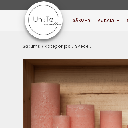
Skip
to
content
SĀKUMS
VEIKALS
UN:TE CANDLES
Sākums
/
Kategorijas
/ Svece /