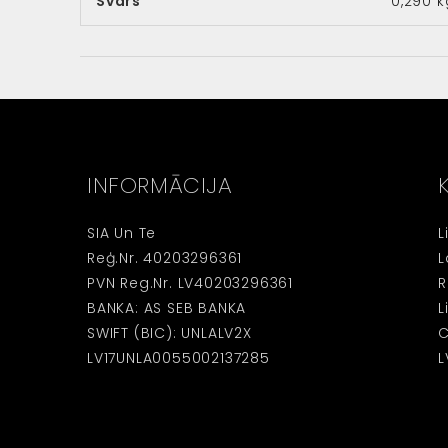
Svars
0,290 k
INFORMĀCIJA
SIA Un Te
L
Reģ.Nr. 40203296361
L
PVN Reg.Nr. LV40203296361
R
BANKA: AS SEB BANKA
L
SWIFT (BIC): UNLALV2X
C
LV17UNLA0055002137285
L