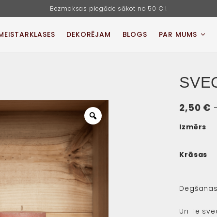
Bezmaksas piegāde sākot no 50 € !
MEISTARKLASES
DEKORĒJAM
BLOGS
PAR MUMS
SVEC
2,50
€
Zoom
Izmērs
Krāsas
Degšanas 
Un Te svec